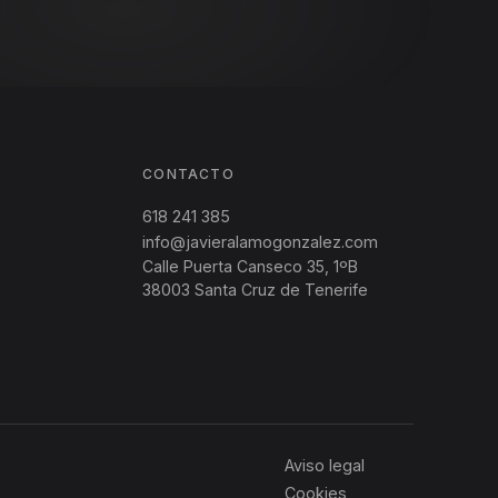
CONTACTO
618 241 385
info@javieralamogonzalez.com
Calle Puerta Canseco
35
,
1ºB
38003
Santa Cruz de Tenerife
Aviso legal
Cookies