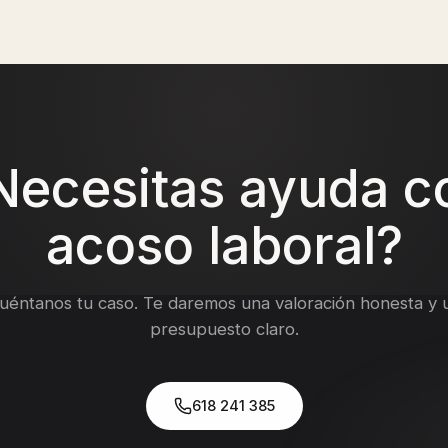
los señalamientos suelen ser entre 3 y 9 meses desde la presentac
Necesitas ayuda c
acoso laboral
?
uéntanos tu caso. Te daremos una valoración honesta y 
presupuesto claro.
618 241 385