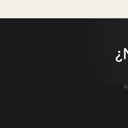
hay que ir a juicio, 
¿
C