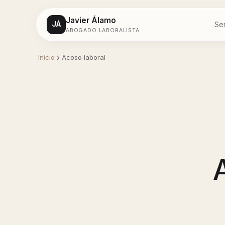
Javier Álamo
Ser
JÁ
ABOGADO LABORALISTA
Servicios
Inicio
Acoso laboral
Despidos
Salarios
Acoso laboral
Incapacidad
Contacto