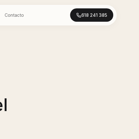
Contacto
618 241 385
l