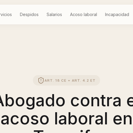
vicios
Despidos
Salarios
Acoso laboral
Incapacidad
ART. 18 CE + ART. 4.2 ET
Abogado contra e
acoso laboral en