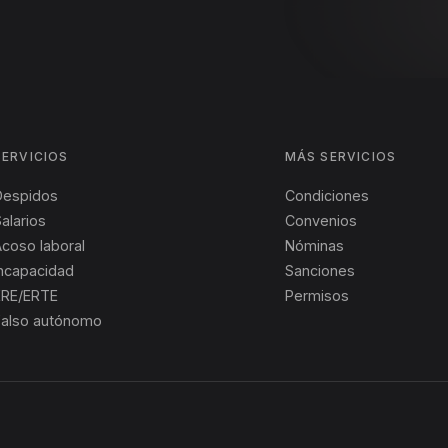
SERVICIOS
MÁS SERVICIOS
Despidos
Condiciones
alarios
Convenios
coso laboral
Nóminas
Incapacidad
Sanciones
ERE/ERTE
Permisos
Falso autónomo