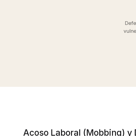
Defe
vuln
Acoso Laboral (Mobbing) y 