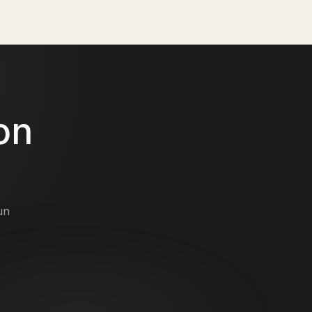
ión de la demanda.
on
un