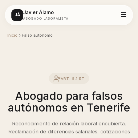
Javier Álamo
JÁ
ABOGADO LABORALISTA
Servicios
Inicio
Falso autónomo
Despidos
Salarios
ART. 8.1 ET
Acoso laboral
Abogado para falsos
Incapacidad
autónomos en Tenerife
Contacto
Reconocimiento de relación laboral encubierta.
Reclamación de diferencias salariales, cotizaciones