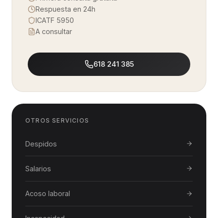
Respuesta en 24h
ICATF 5950
A consultar
618 241 385
OTROS SERVICIOS
Despidos
Salarios
Acoso laboral